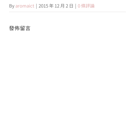
By
aromaict
|
2015 年 12 月 2 日
|
0 條評論
會員專區
發佈留言
搜
Alte
索
結
果：