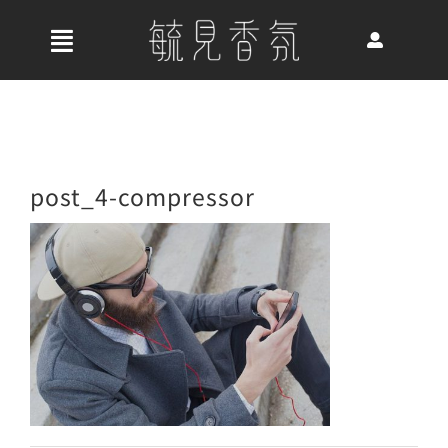
Skip
to
收
content
合
首頁
導
航
關於我們
post_4-compressor
列
最新消息
香氛產品
好評推薦