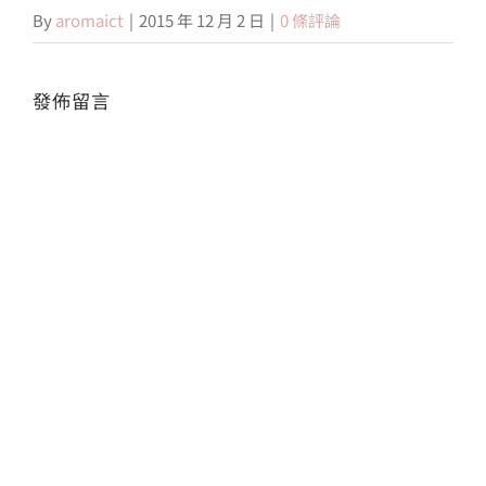
By
aromaict
|
2015 年 12 月 2 日
|
0 條評論
會員專區
發佈留言
搜
Alte
索
結
果：