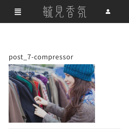
Skip
to
收
content
合
首頁
導
航
關於我們
post_7-compressor
列
最新消息
香氛產品
好評推薦