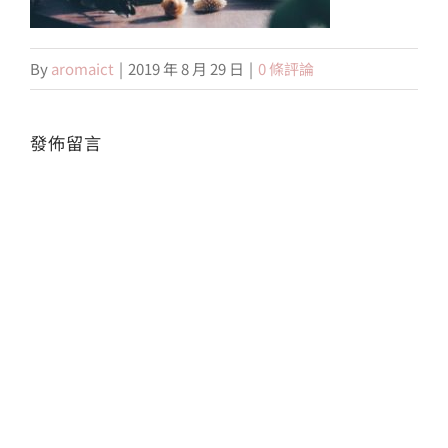
會員專區
By
aromaict
|
2019 年 8 月 29 日
|
0 條評論
搜
索
發佈留言
結
果：
Alte