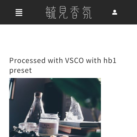
Skip
to
收
content
合
首頁
導
航
關於我們
Processed with VSCO with hb1
列
preset
最新消息
香氛產品
好評推薦