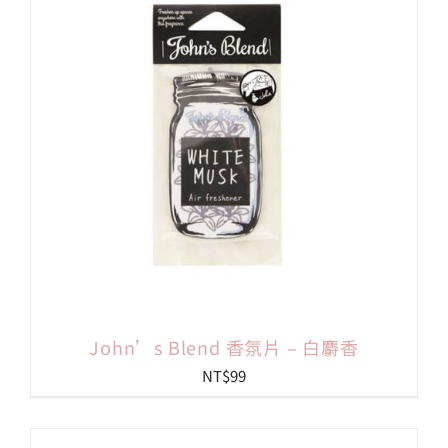
會員專區
搜
索
結
果：
John’s Blend 香氛片 – 白麝香
NT$
99