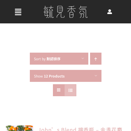
Skip
to
收
content
合
首頁
導
航
關於我們
列
Sort by
默認排序
Show
12 Products
最新消息
香氛產品
好評推薦
John’s Blend 擴香瓶 – 金盞花麝