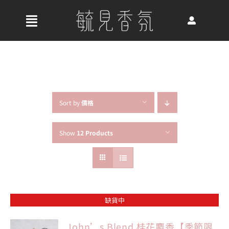
Skip
to
收
content
合
首頁
導
航
關於我們
列
Sort by
價格
Show
12 Products
最新消息
香氛產品
缺貨中
好評推薦
John’s Blend 桂花麝香【季節限