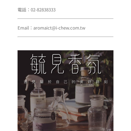
電話：02-82838333
Email：aromaict@i-chew.com.tw