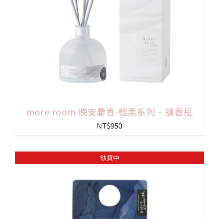
more room 晚安麝香-輕柔系列 – 擴香瓶
NT$
950
缺貨中