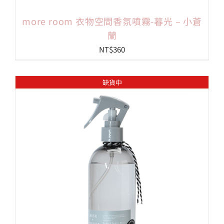
more room 衣物空間香氛噴霧-暮光 – 小蒼
蘭
NT$
360
缺貨中