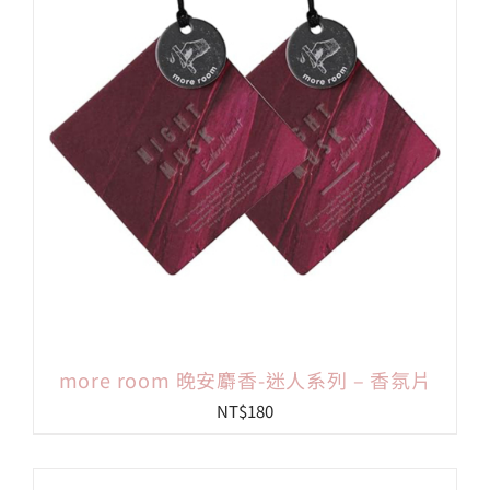
會員專區
搜
索
結
果：
more room 晚安麝香-迷人系列 – 香氛片
NT$
180