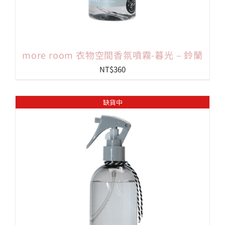
more room 衣物空間香氛噴霧-暮光 – 鈴蘭
NT$
360
缺貨中