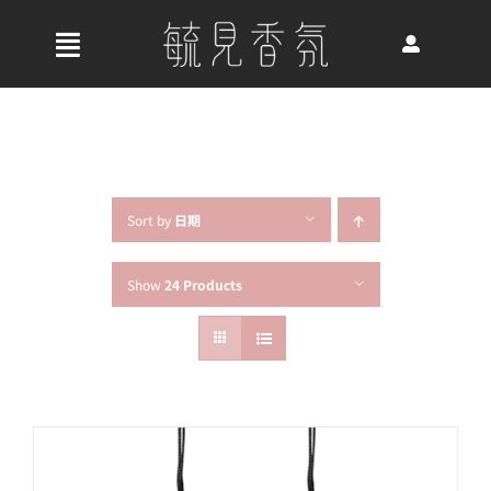
Skip
to
收
content
合
首頁
導
航
關於我們
列
Sort by
日期
Show
24 Products
最新消息
香氛產品
好評推薦