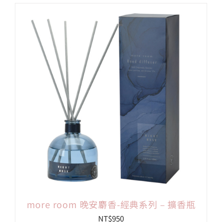
more room 晚安麝香-經典系列 – 擴香瓶
NT$
950