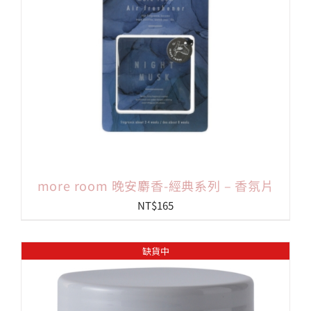
more room 晚安麝香-經典系列 – 香氛片
NT$
165
缺貨中