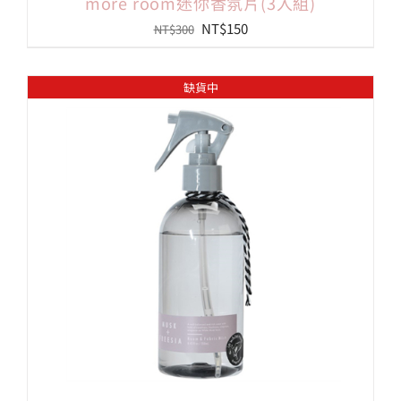
more room迷你香氛片(3入組)
原
目
NT$
150
NT$
300
始
前
價
價
缺貨中
格：
格：
NT$300。
NT$150。