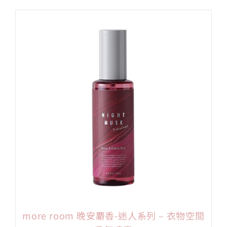
more room 晚安麝香-迷人系列 – 衣物空間