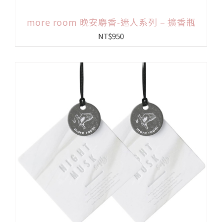
more room 晚安麝香-迷人系列 – 擴香瓶
NT$
950