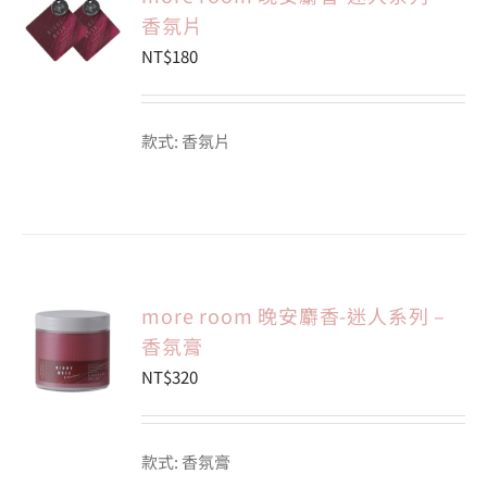
香氛片
NT$
180
會員專區
搜
款式: 香氛片
索
結
果：
more room 晚安麝香-迷人系列 –
香氛膏
NT$
320
款式: 香氛膏