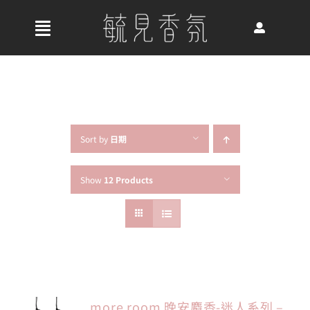
Skip
to
收
content
合
首頁
導
航
關於我們
列
Sort by
日期
Show
12 Products
最新消息
香氛產品
好評推薦
more room 晚安麝香-迷人系列 –