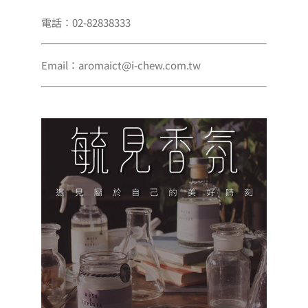
電話：02-82838333
Email：aromaict@i-chew.com.tw