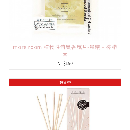
more room 植物性消臭香氛片-晨曦 – 檸檬
茶
NT$
150
缺貨中