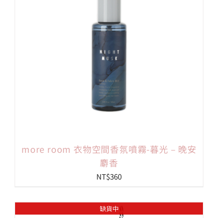
more room 衣物空間香氛噴霧-暮光 – 晚安
麝香
NT$
360
缺貨中