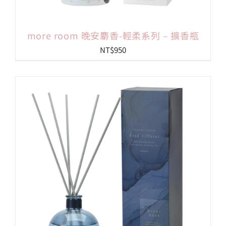
more room 晚安麝香-輕柔系列 – 擴香瓶
NT$
950