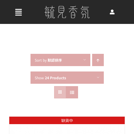
Skip
to
收
content
合
首頁
導
航
關於我們
列
Sort by
默認排序
Show
24 Products
最新消息
香氛產品
缺貨中
好評推薦