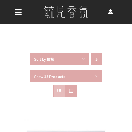
Skip
to
收
content
合
首頁
導
航
關於我們
列
Sort by
價格
Show
12 Products
最新消息
香氛產品
好評推薦