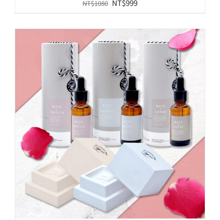
原
目
NT$
999
NT$
1080
始
前
價
價
格：
格：
NT$1080。
NT$999。