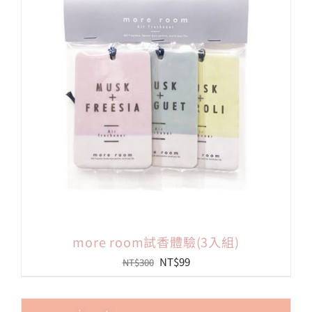
會員專區
搜
索
結
果：
more room試香體驗(3入組)
原
目
NT$
99
NT$
300
始
前
價
價