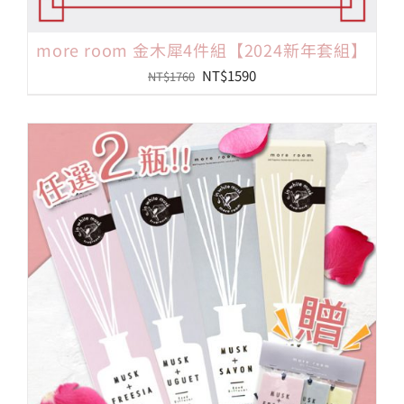
more room 金木犀4件組【2024新年套組】
原
目
NT$
1590
NT$
1760
始
前
價
價
格：
格：
NT$1760。
NT$1590。