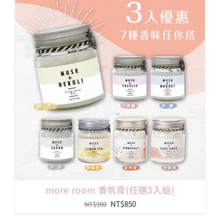
格：
格：
NT$300。
NT$99。
more room 香氛膏(任選3入組)
原
目
NT$
850
NT$
900
始
前