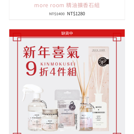
more room 精油擴香石組
原
目
NT$
1280
NT$
1400
始
前
價
價
缺貨中
格：
格：
NT$1400。
NT$1280。