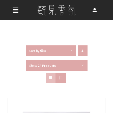
Skip
to
收
content
合
首頁
導
航
關於我們
列
Sort by
價格
Show
24 Products
最新消息
香氛產品
好評推薦