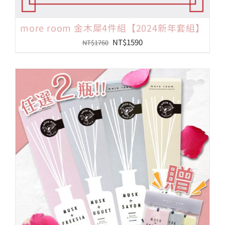
more room 金木犀4件組【2024新年套組】
原
目
NT$
1590
NT$
1760
始
前
價
價
格：
格：
NT$1760。
NT$1590。