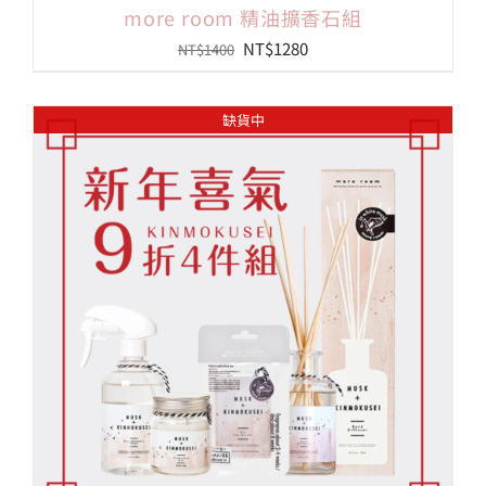
more room 精油擴香石組
原
目
NT$
1280
NT$
1400
始
前
價
價
缺貨中
格：
格：
NT$1400。
NT$1280。