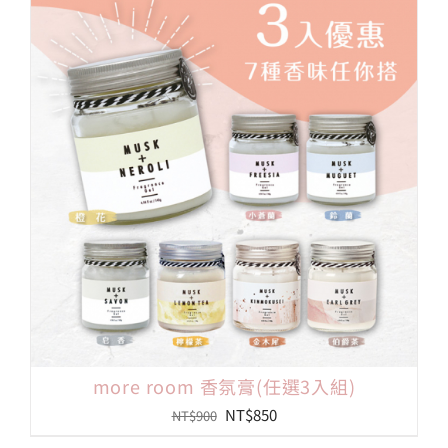
格：
格：
NT$300。
NT$99。
more room 香氛膏(任選3入組)
原
目
NT$
850
NT$
900
始
前