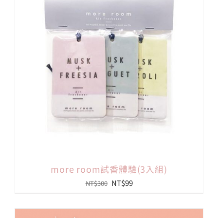
會員專區
搜
索
結
果：
more room試香體驗(3入組)
原
目
NT$
99
NT$
300
始
前
價
價