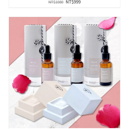
原
目
NT$
999
NT$
1080
始
前
價
價
格：
格：
NT$1080。
NT$999。