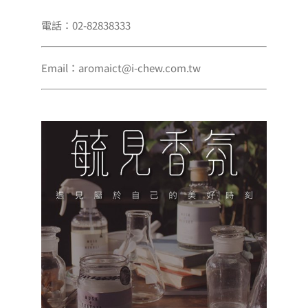
電話：02-82838333
Email：aromaict@i-chew.com.tw