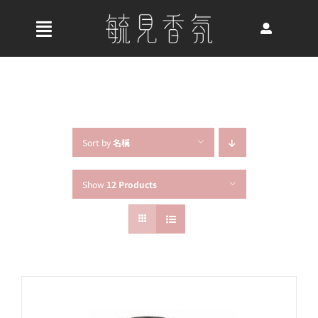
Skip
to
收
content
合
首頁
導
航
關於我們
列
Sort by
名稱
Show
12 Products
最新消息
香氛產品
好評推薦