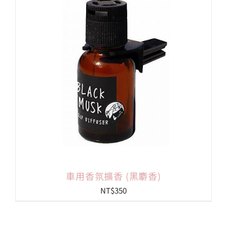
會員專區
搜
索
結
果：
車用香氛擴香 (黑麝香)
NT$
350