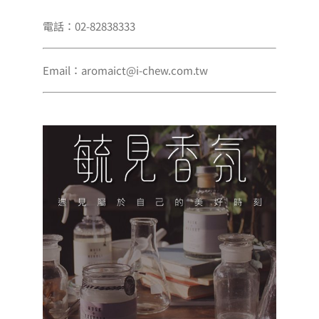
電話：02-82838333
Email：aromaict@i-chew.com.tw