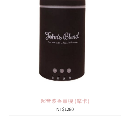
會員專區
搜
索
結
果：
超音波香薰機 (摩卡)
NT$
1280