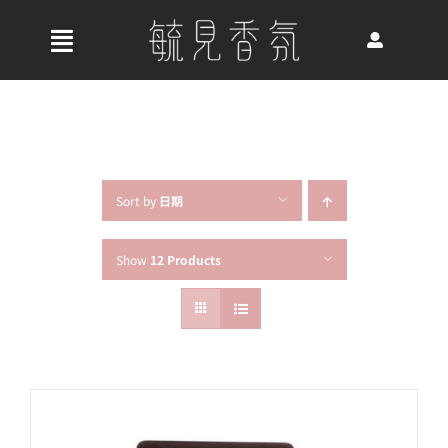
Skip
to
收
content
合
首頁
導
航
關於我們
列
Sort by
日期
Show
12 Products
最新消息
香氛產品
好評推薦