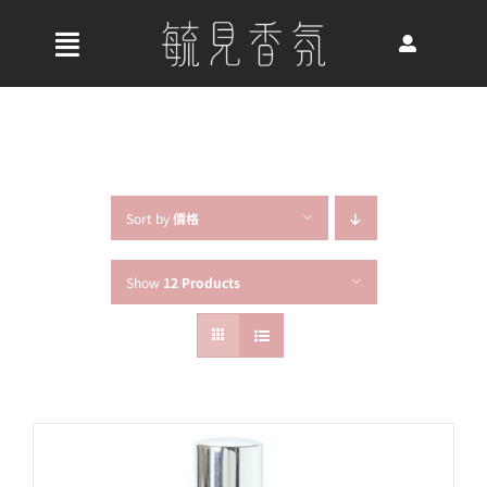
Skip
to
收
content
合
首頁
導
航
關於我們
列
Sort by
價格
Show
12 Products
最新消息
香氛產品
好評推薦