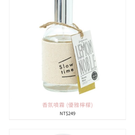
會員專區
搜
索
結
果：
香氛噴霧 (優雅檸檬)
NT$
249