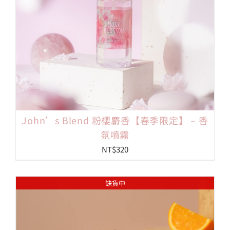
John’s Blend 粉櫻麝香【春季限定】 – 香
氛噴霧
NT$
320
缺貨中