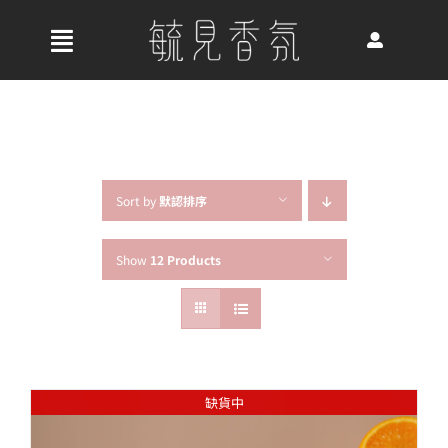
Skip
to
收
content
合
首頁
導
航
關於我們
列
Sort by
默認排序
Show
12 Products
最新消息
香氛產品
缺貨中
好評推薦