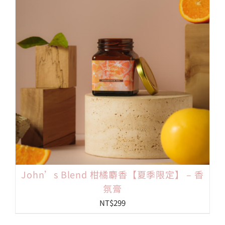
會員專區
搜
索
結
果：
John’s Blend 柑橘麝香【夏季限定】 – 香
氛膏
NT$
299