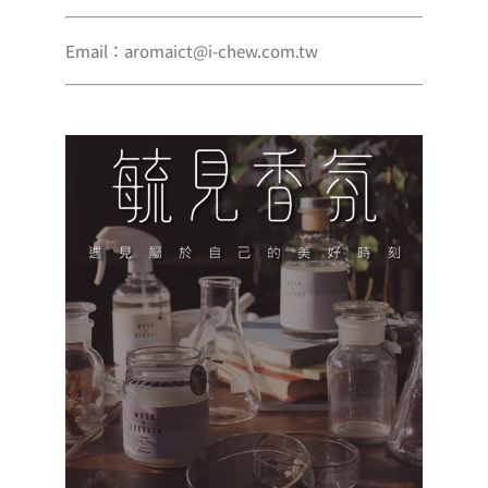
Email：aromaict@i-chew.com.tw