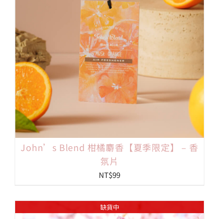
John’s Blend 柑橘麝香【夏季限定】 – 香
氛片
NT$
99
缺貨中