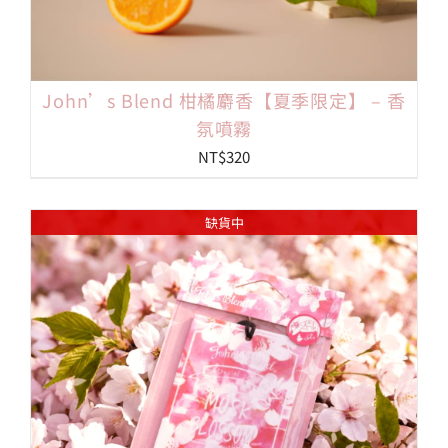
John’s Blend 柑橘麝香【夏季限定】 – 香
氛噴霧
NT$
320
缺貨中