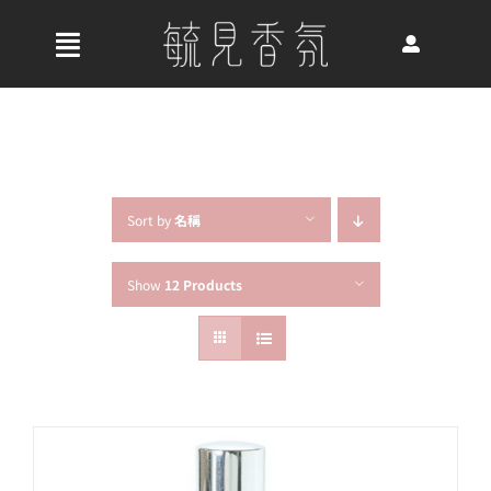
Skip
to
收
content
合
首頁
導
航
關於我們
列
Sort by
名稱
Show
12 Products
最新消息
香氛產品
好評推薦