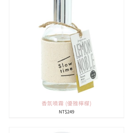
會員專區
搜
索
結
果：
香氛噴霧 (優雅檸檬)
NT$
249