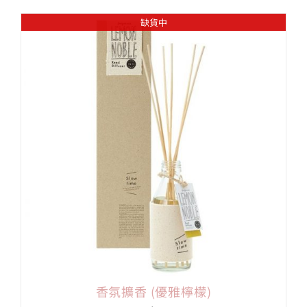
缺貨中
香氛擴香 (優雅檸檬)