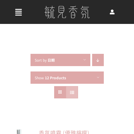
Skip
to
收
content
合
首頁
導
航
關於我們
列
Sort by
日期
Show
12 Products
最新消息
香氛產品
好評推薦
香氛噴霧 (優雅檸檬)