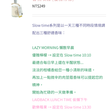
NT$
249
會員專區
Slow time系列是以一天三種不同時段情境調
搜
配出三種舒適香味：
索
結
果：
LAZY MORNING 懶散早晨
優雅檸檬 → 設定在 Slow time 10:10
最適合每日早上還在半醒狀態...
淡淡的柑橘香給您一種小清新的味道，
再加上一點微辛的肉荳蔻香味可以提起您的
精神，
開始為忙碌的一天做準備。
LAIDBACK LUNCH TIME 偷懶下午
歡樂莓果 → 設定在 Slow time 13:30