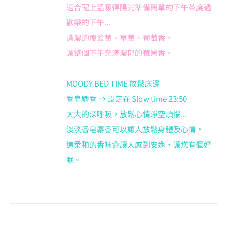
適合配上溫暖得陽光準備簡單的下午茶度過
歡樂的下午...
濃濃的覆盆莓、草莓、葡萄香，
讓整個下午充滿濃郁的莓果香。
MOODY BED TIME 放鬆床邊
香皂麝香 → 設定在 Slow time 23:50
大大的深呼吸，放鬆心情淨空煩惱...
淡淡香皂麝香可以讓人放鬆身體及心情，
這柔和的香味會讓人感到安逸，讓您有個好
眠。