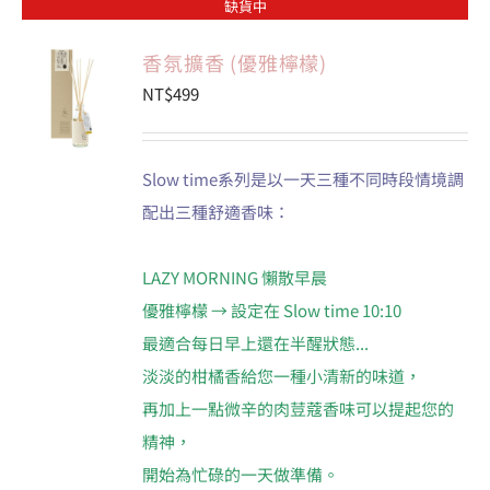
缺貨中
香氛擴香 (優雅檸檬)
NT$
499
Slow time系列是以一天三種不同時段情境調
配出三種舒適香味：
LAZY MORNING 懶散早晨
優雅檸檬 → 設定在 Slow time 10:10
最適合每日早上還在半醒狀態...
淡淡的柑橘香給您一種小清新的味道，
再加上一點微辛的肉荳蔻香味可以提起您的
精神，
開始為忙碌的一天做準備。