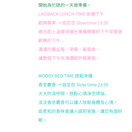
開始為忙碌的一天做準備。
LAIDBACK LUNCH TIME 偷懶下午
歡樂莓果 → 設定在 Slow time 13:30
適合配上溫暖得陽光準備簡單的下午茶度過
歡樂的下午...
濃濃的覆盆莓、草莓、葡萄香，
讓整個下午充滿濃郁的莓果香。
MOODY BED TIME 放鬆床邊
香皂麝香 → 設定在 Slow time 23:50
大大的深呼吸，放鬆心情淨空煩惱...
淡淡香皂麝香可以讓人放鬆身體及心情，
這柔和的香味會讓人感到安逸，讓您有個好
眠。