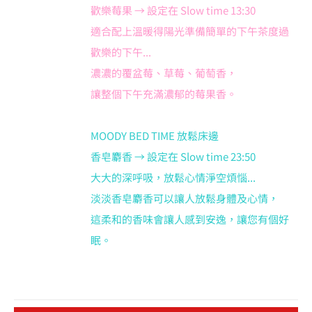
歡樂莓果 → 設定在 Slow time 13:30
適合配上溫暖得陽光準備簡單的下午茶度過
歡樂的下午...
濃濃的覆盆莓、草莓、葡萄香，
讓整個下午充滿濃郁的莓果香。
MOODY BED TIME 放鬆床邊
香皂麝香 → 設定在 Slow time 23:50
大大的深呼吸，放鬆心情淨空煩惱...
淡淡香皂麝香可以讓人放鬆身體及心情，
這柔和的香味會讓人感到安逸，讓您有個好
眠。