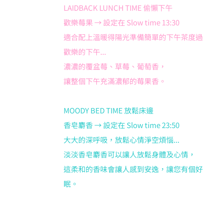
LAIDBACK LUNCH TIME 偷懶下午
歡樂莓果 → 設定在 Slow time 13:30
適合配上溫暖得陽光準備簡單的下午茶度過
歡樂的下午...
濃濃的覆盆莓、草莓、葡萄香，
讓整個下午充滿濃郁的莓果香。
MOODY BED TIME 放鬆床邊
香皂麝香 → 設定在 Slow time 23:50
大大的深呼吸，放鬆心情淨空煩惱...
淡淡香皂麝香可以讓人放鬆身體及心情，
這柔和的香味會讓人感到安逸，讓您有個好
眠。