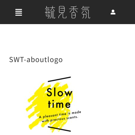
Skip
to
收
content
合
首頁
導
航
關於我們
SWT-aboutlogo
列
最新消息
香氛產品
好評推薦