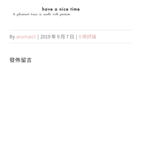
會員專區
By
aromaict
|
2019 年 9 月 7 日
|
0 條評論
搜
索
結
果：
發佈留言
Alte