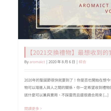
【2021交換禮物】最想收到
By
aromaict
|
2020 年 8 月 6 日
|
綜合
2020年的聖誕節很快就要到了！你是否也開始在想
物可以增進人與人之間的關係，你一定希望收到禮物
送什麼可以兼具實用、不踩雷而且還很適合用來 [...]
閱讀更多