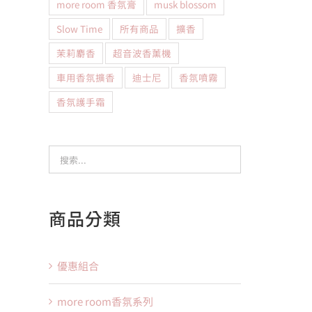
more room 香氛膏
musk blossom
Slow Time
所有商品
擴香
茉莉麝香
超音波香薰機
車用香氛擴香
迪士尼
香氛噴霧
香氛護手霜
商品分類
優惠組合
more room香氛系列