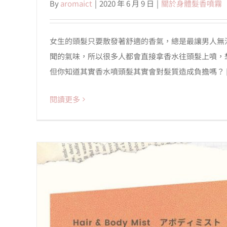
By
aromaict
|
2020 年 6 月 9 日
|
關於身體髮香噴霧
女生的頭髮只要散發著舒適的香氣，總是最讓男人無
聞的氣味，所以很多人都會直接拿香水往頭髮上噴，
但你知道其實香水噴頭髮其實會對髮質造成負擔嗎？ [..
閱讀更多