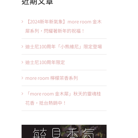
近期文章
果：
【2024新年新氣象】more room 金木
犀系列，閃耀著新年的祝福！
迪士尼100周年「小熊維尼」限定登場
迪士尼100周年限定
more room 檸檬茶香系列
「more room 金木犀」秋天的靈魂桂
花香，抵台熱銷中！