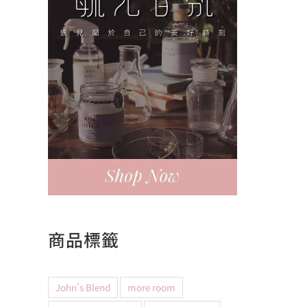
商品標籤
John's Blend
more room