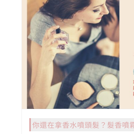
你還在拿香水噴頭髮？髮香噴