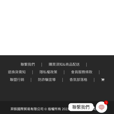
聯繫我們
購買須知&商品配送
退換貨需知
隱私權政策
會員服務條款
聯盟行銷
防詐騙宣導
香氛部落格
1
聯繫我們
羿辰國際貿易有限公司 © 版權所有 2021 ｜統一編號：90414966