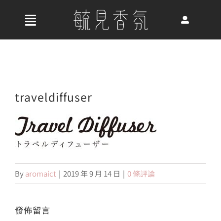
Skip
to
收
content
合
首頁
導
航
關於我們
traveldiffuser
列
最新消息
香氛產品
By
aromaict
|
2019 年 9 月 14 日
|
0 條評論
發佈留言
好評推薦