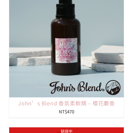
會員專區
搜
索
結
果：
John’s Blend 香氛柔軟精 – 櫻花麝香
NT$
470
缺貨中