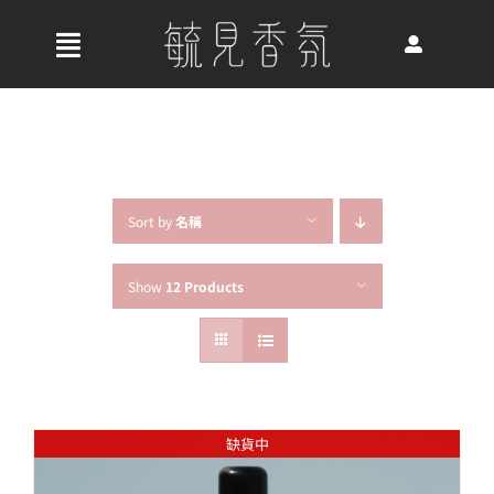
Skip
to
收
content
合
首頁
導
航
關於我們
列
Sort by
名稱
Show
12 Products
最新消息
香氛產品
缺貨中
好評推薦