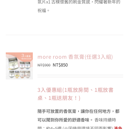
氛片x1 古樸懷舊的刷金質感，閃耀著新年的
祝福。
more room 香氛膏(任選3入組)
原
目
NT$
850
NT$
900
始
前
價
價
3入優惠組(1瓶放房間、1瓶放書
格：
格：
桌、1瓶送朋友！)
NT$900。
NT$850。
隨手可放置的香氛膏，讓你在任何地方，都
可以聞到你所愛的舒適香味。
香味持續時
間：約4~5週 (※因使用環境不同而影響)
湊免