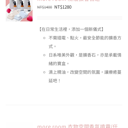
原
目
NT$
1280
NT$
1400
始
前
會員專區
價
價
【在日常生活裡，添加一個新儀式】
格：
格：
搜
不需插電、點火，最安全節能的擴香方
索
NT$1400。
NT$1280。
結
式。
果：
日系唯美外觀，是擴香石，亦是承載情
緒的寶盒。
滴上精油，改變空間的氛圍，讓療癒蔓
延吧！
more room 衣物空間香氛噴霧(任