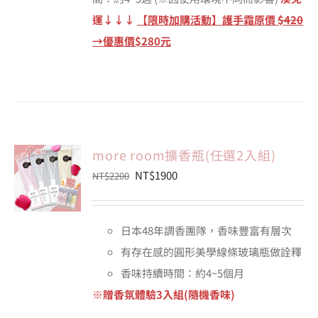
運↓↓↓
【限時加購活動】護手霜原價
$420
→優惠價$280元
more room擴香瓶(任選2入組)
原
目
NT$
1900
NT$
2200
始
前
價
價
日本48年調香團隊，香味豐富有層次
格：
格：
有存在感的圓形美學線條玻璃瓶做詮釋
NT$2200。
NT$1900。
香味持續時間：約4~5個月
※贈香氛體驗3入組(隨機香味)