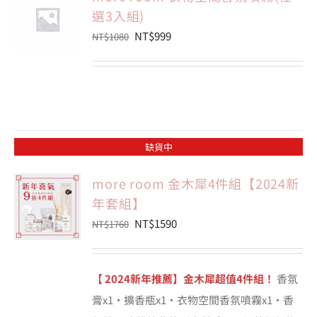
選3入組)
原
目
NT$
999
NT$
1080
始
前
價
價
格：
格：
NT$1080。
NT$999。
缺貨中
more room 金木犀4件組【2024新
年套組】
原
目
NT$
1590
NT$
1760
始
前
價
價
【 2024新年推薦】金木犀超值4件組！
香氛
格：
格：
膏x1·擴香瓶x1·衣物空間香氛噴霧x1·香
NT$1760。
NT$1590。