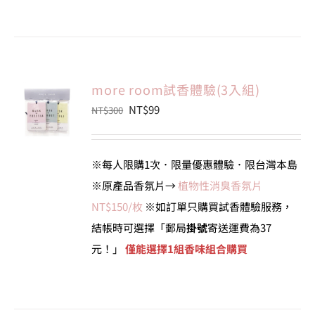
more room試香體驗(3入組)
原
目
NT$
99
NT$
300
始
前
價
價
※每人限購1次．限量優惠體驗．限台灣本島
格：
格：
※原產品香氛片→
植物性消臭香氛片
NT$300。
NT$99。
NT$150/枚
※如訂單只購買試香體驗服務，
結帳時可選擇「郵局
掛號
寄送運費為37
元！」
僅能選擇1組香味組合購買