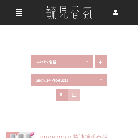
Skip
to
收
content
合
首頁
導
航
關於我們
列
Sort by
名稱
Show
24 Products
最新消息
香氛產品
好評推薦
more room 精油擴香石組