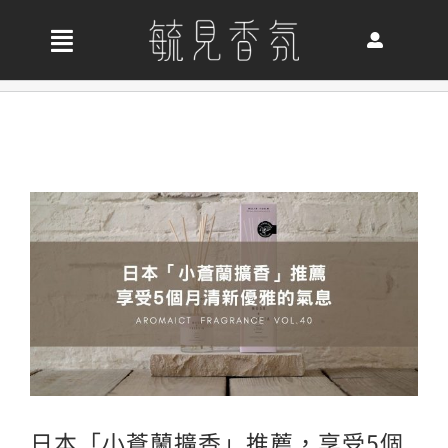
Skip
to
收
content
合
首頁
導
航
關於我們
列
最新消息
香氛產品
好評推薦
日本「小蒼蘭擴香」推薦，享受5個