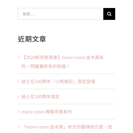
搜
索
結
近期文章
果：
【2024新年新氣象】more room 金木犀系
列，閃耀著新年的祝福！
迪士尼100周年「小熊維尼」限定登場
迪士尼100周年限定
more room 檸檬茶香系列
「more room 金木犀」秋天的靈魂桂花香，抵