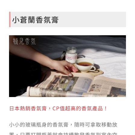
始
前
價
價
小蒼蘭香氛膏
格：
格：
NT$2200。
NT$1900。
日本熱銷香氛膏，CP值超高的香氛產品！
小小的玻璃瓶身的香氛膏，隨時可拿取移動放
置，只要打開瓶蓋就會持續散發香氣到室內空