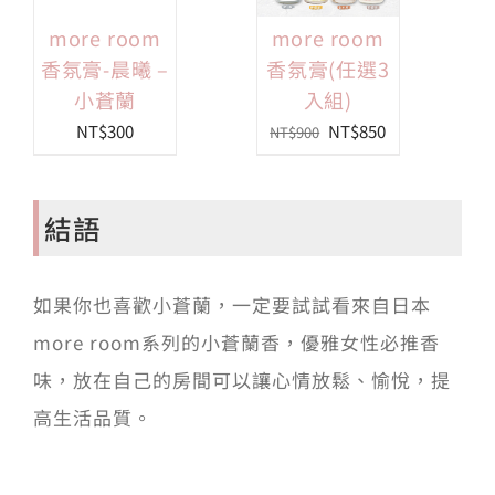
more room
more room
香氛膏-晨曦 –
香氛膏(任選3
小蒼蘭
入組)
原
目
NT$
300
NT$
850
NT$
900
始
前
價
價
結語
格：
格：
NT$900。
NT$850。
如果你也喜歡小蒼蘭，一定要試試看來自日本
more room系列的小蒼蘭香，
優雅女性必推香
味，放在自己的房間可以讓心情放鬆、愉悅，提
高生活品質。