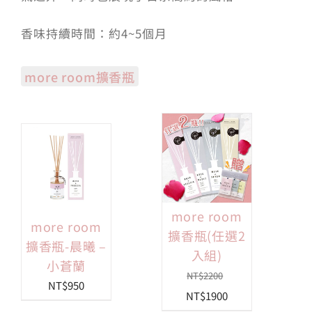
香味持續時間：約4~5個月
more room擴香瓶
more room
more room
擴香瓶(任選2
擴香瓶-晨曦 –
入組)
小蒼蘭
NT$
2200
NT$
950
原
目
NT$
1900