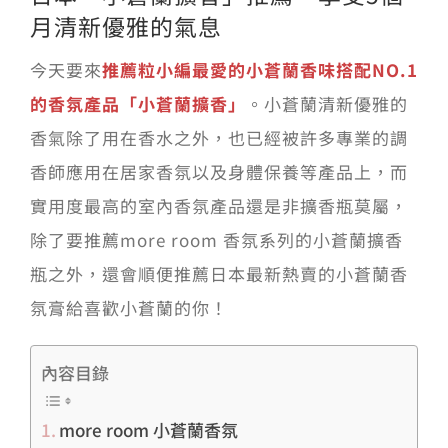
月清新優雅的氣息
會員專區
今天要來
推薦粒小編最愛的小蒼蘭香味搭配NO.1
的香氛產品「小蒼蘭擴香」
。小蒼蘭清新優雅的
搜
香氣除了用在香水之外，也已經被許多專業的調
索
結
香師應用在居家香氛以及身體保養等產品上，而
果：
實用度最高的室內香氛產品還是非擴香瓶莫屬，
除了要推薦more room 香氛系列的小蒼蘭擴香
瓶之外，還會順便推薦日本最新熱賣的小蒼蘭香
氛膏給喜歡小蒼蘭的你！
內容目錄
more room 小蒼蘭香氛