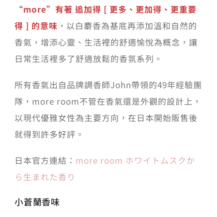
“more”有著 追加得 [ 更多、更加得、更重要
得 ] 的意味
，以白麝香為基底再添加溫和自然的
香氣，增添心靈、生活裡的舒適愉悅為概念，讓
日常生活裡多了舒適放鬆的香氛系列。
所有香氣出自品牌調香師John帶領的49年經驗團
隊，more room不管在香氣還是外觀的設計上，
以現代優雅女性為主要方向，在日本開始販售後
就得到許多好評。
日本官方連結：
more room ホワイトムスクか
ら生まれた香り
小蒼蘭香味