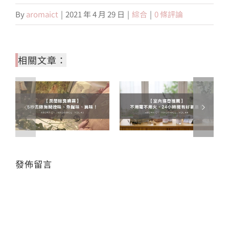
By
aromaict
|
2021 年 4 月 29 日
|
綜合
|
0 條評論
相關文章：
發佈留言
Alte