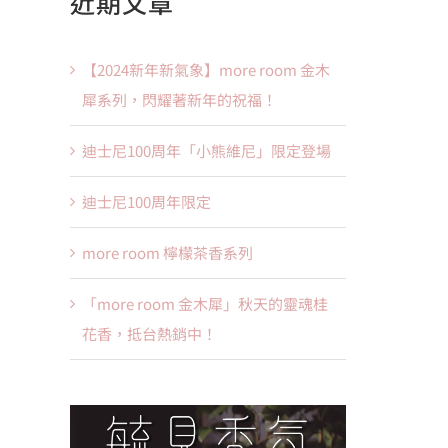
近期文章
果：
【2024新年新氣象】more room 金木
犀系列，閃耀著新年的祝福！
迪士尼100周年「小熊維尼」限定登場
迪士尼100周年限定
more room 檸檬茶香系列
「more room 金木犀」秋天的靈魂桂
花香，抵台熱銷中！