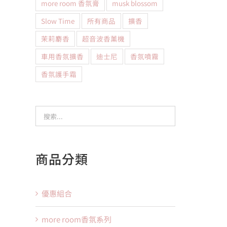
more room 香氛膏
musk blossom
Slow Time
所有商品
擴香
茉莉麝香
超音波香薰機
車用香氛擴香
迪士尼
香氛噴霧
香氛護手霜
商品分類
優惠組合
more room香氛系列