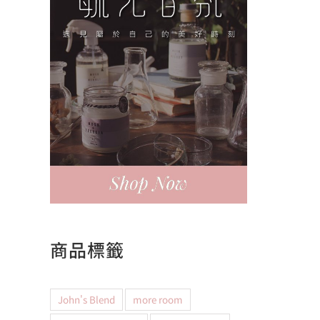
商品標籤
John's Blend
more room