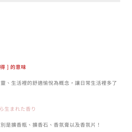
得 ] 的意味
心靈、生活裡的舒適愉悅為概念，讓日常生活裡多了
クから生まれた香り
氛，分別是擴香瓶、擴香石、香氛膏以及香氛片！