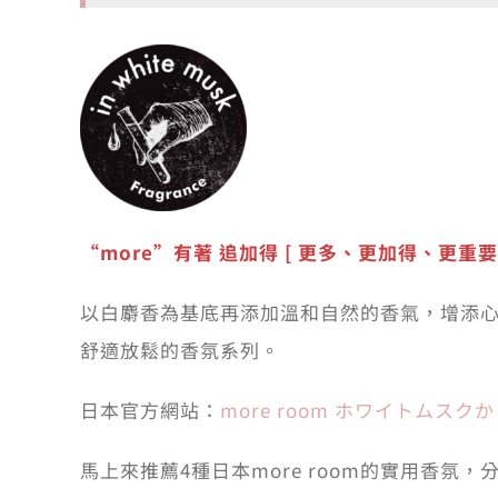
“more”有著 追加得 [ 更多、更加得、更重要
以白麝香為基底再添加溫和自然的香氣，增添
舒適放鬆的香氛系列。
日本官方網站：
more room ホワイトムス
馬上來推薦4種日本more room的實用香