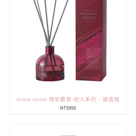
more room 晚安麝香-迷人系列 – 擴香瓶
NT$
950