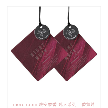
more room 晚安麝香-迷人系列 – 香氛片