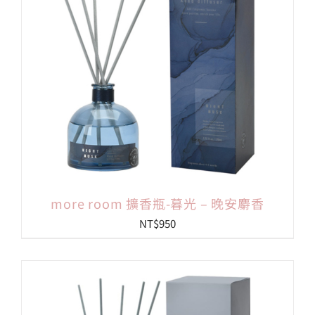
more room 擴香瓶-暮光 – 晚安麝香
NT$
950