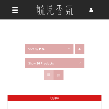
Skip
to
收
content
合
首頁
導
航
關於我們
列
Sort by
名稱
Show
36 Products
最新消息
香氛產品
缺貨中
好評推薦