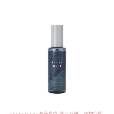
more room 晚安麝香-經典系列 – 衣物空間