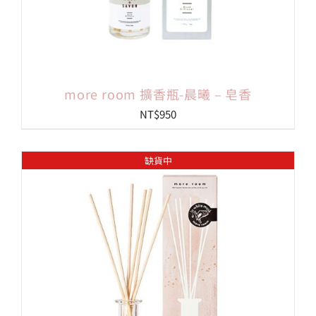
more room 擴香瓶-晨曦 – 皂香
NT$
950
缺貨中