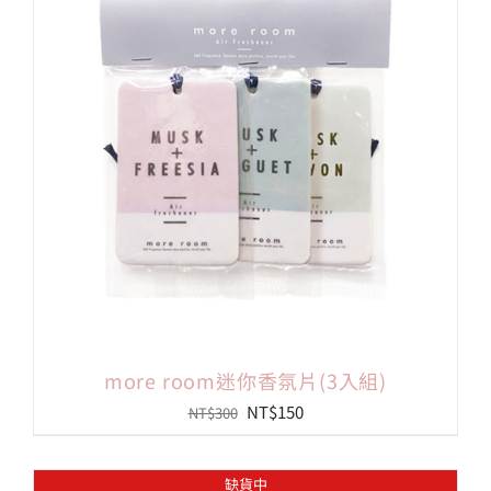
會員專區
搜
索
結
果：
more room迷你香氛片(3入組)
原
目
NT$
150
NT$
300
始
前
價
價
缺貨中