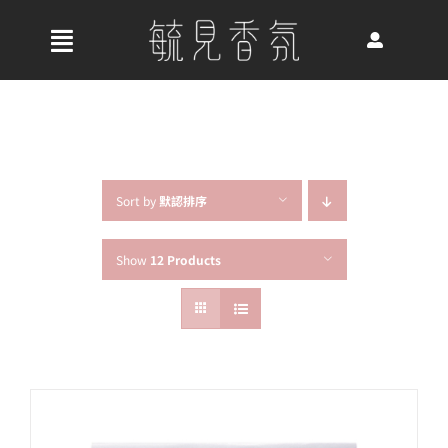
Skip
to
收
content
合
首頁
導
航
關於我們
列
Sort by
默認排序
Show
12 Products
最新消息
香氛產品
好評推薦