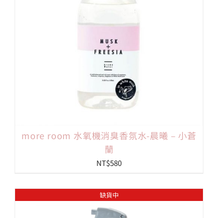
more room 水氧機消臭香氛水-晨曦 – 小蒼
蘭
NT$
580
缺貨中